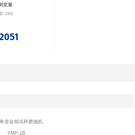
浏览量
作金相试样不可少的
293
2051
单变金相试样磨抛机
YMP-1B