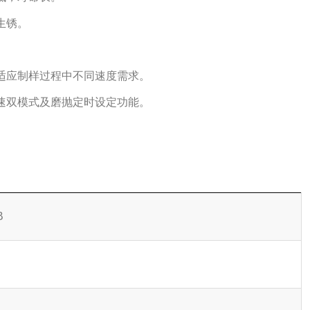
生锈。
。
适应制样过程中不同速度需求。
速双模式及磨抛定时设定功能。
。
B
m