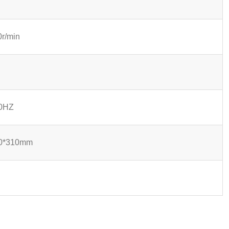
m
r/min
0HZ
0*310mm