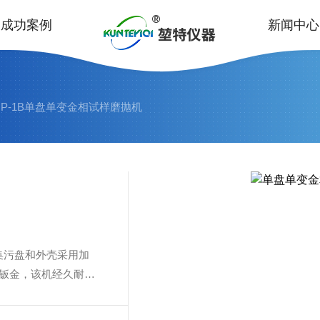
成功案例
新闻中心
MP-1B单盘单变金相试样磨抛机
集污盘和外壳采用加
厚钣金，该机经久耐
同速度需求（50-
用习惯使用正反方向调