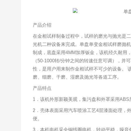
产品介绍
在金相试样制备过程中，试样的磨光与抛光是二
光机二种设备来完成。
单盘单变金相试样磨抛机
制成，底盘采用4MM加厚钣金，该机经久耐用
（50-1000转/分钟之间的转速任意可调）
性，是用户用来制作金相试样不可少的设备。 
磨、细磨、干磨、湿磨及抛光等各道工序。
产品特点
1．该机外形新颖美观，集污盘和外罩采用AB
2．壳体表面采用汽车喷涂工艺4层漆面处理，
便。
3．本机电机采全铜线圈电机，转动平稳，噪音