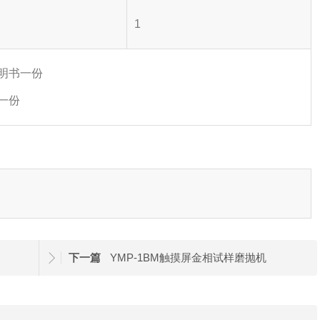
1
说明书一份
证一份
下一篇
YMP-1BM触摸屏金相试样磨抛机