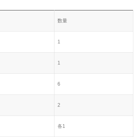
数量
1
1
6
2
各1