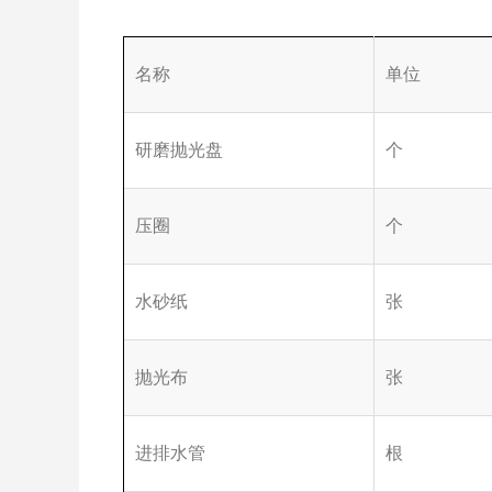
名称
单位
研磨抛光盘
个
压圈
个
水砂纸
张
抛光布
张
进排水管
根