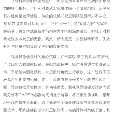
在材料科学的精密殿堂中，硬度是衡量物质抵抗塑性变形能
力的核心指标。当研究对象从宏观块体缩小至微观组织，从厚实
基材延伸至较薄镀层，传统的机械式硬度测试便显得力不从心。
视觉显微硬度计
应运而生，它如同一位手持“显微之眼”的精准
解码者，将光学成像技术与精密力学控制深度融合，实现了对材
料微观区域硬度的无损、高效、精准测定，为新材料研发、失效
分析与质量控制提供了关键的数据支撑。
视觉显微硬度计的核心突破，在于其以“数字视觉系统”取代
了传统的人眼测微目镜。在旧式设备中，操作者需通过显微镜目
镜，手动旋转测微鼓轮，对压痕对角线进行读数。这一过程不仅
极易产生视差与机械回差，且高度依赖操作者的经验与主观判
断，导致数据重复性差、劳动强度大。而视觉显微硬度计则内置
高分辨率CMOS传感器与高清显示屏幕，将压痕图像实时、清晰
地呈现在操作者面前。通过先进的图像处理算法与亚像素边缘检
测技术，系统能够自动识别压痕轮廓，精确计算对角线长度，其