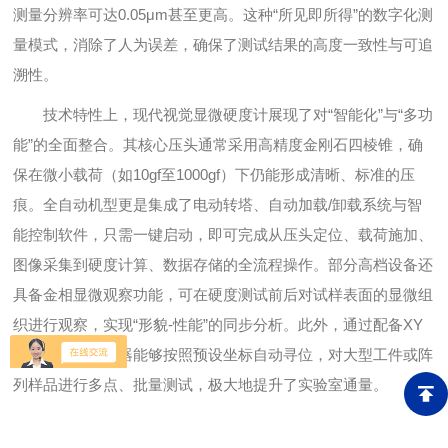
测量分辨率可达0.05μm甚至更高。这种“所见即所得”的数字化测
量模式，消除了人为误差，确保了测试结果的高度一致性与可追
溯性。
技术特性上，现代视觉显微硬度计展现了对“智能化”与“多功
能”的全面整合。其核心压头通常采用高精度金刚石四棱锥，确
保在微小载荷（如10gf至1000gf）下仍能形成清晰、标准的压
痕。全自动机型更是集成了电动转塔、自动加载/卸载系统与智
能控制软件，只需一键启动，即可完成从压头定位、载荷施加、
图像采集到硬度计算、数据存储的全流程操作。部分高档设备还
具备金相显微观察功能，可在硬度测试前后对试样表面的显微组
织进行观察，实现“形貌-性能”的同步分析。此外，通过配备XY
电动工作台，仪器能够按照预设坐标自动寻位，对大型工件或阵
列样品进行多点、批量测试，极大地提升了实验室通量。