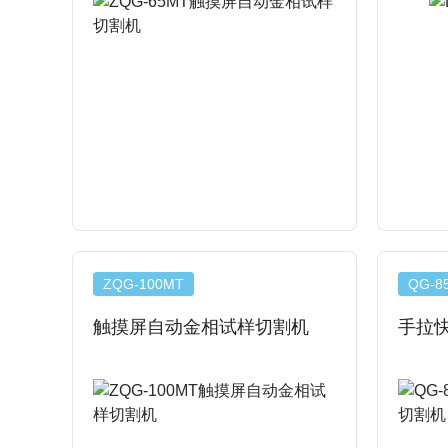
ZQG-100MT
QG-8
触摸屏自动金相试样切割机
手拉