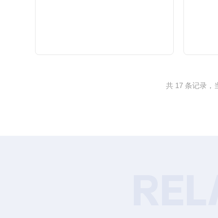
查看详情
共 17 条记录，
REL