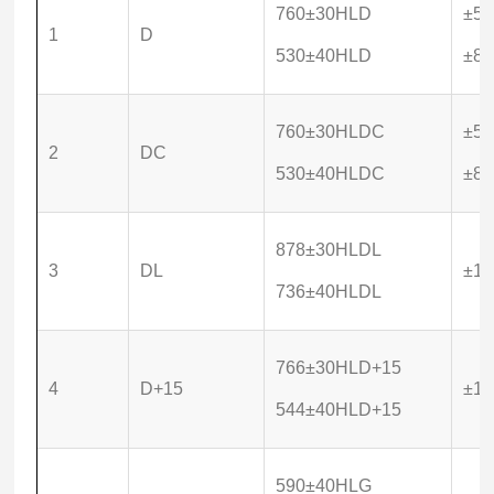
760±30HLD
±5 
1
D
530±40HLD
±8 
760±30HLDC
±5
2
DC
530±40HLDC
±8
878±30HLDL
3
DL
±10
736±40HLDL
766±30HLD+15
4
D+15
±10
544±40HLD+15
590±40HLG