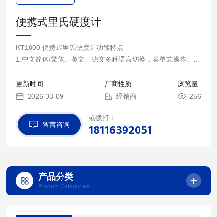
便携式里氏硬度计
KT1800 便携式里氏硬度计功能特点
1.中文简体/繁体、英文、德文多种语言切换，菜单式操作。
2.采用专有的的双仓式防尘设计，保证主机仓不受粉尘侵袭；
3.Type-cUSB、RS485通讯接口，可以方便的连接PC机，工
更新时间
厂商性质
浏览量
控机或PLC；
2026-03-09
经销商
256
4.主界面两种硬度标尺显示。
或拨打：
留言咨询
18116392051
产品分类
Product Categories