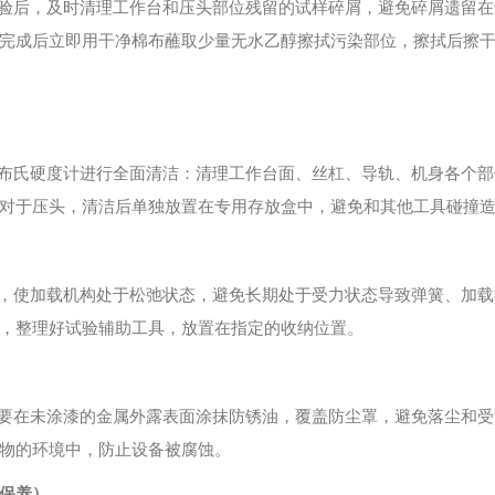
验后，及时清理工作台和压头部位残留的试样碎屑，避免碎屑遗留在
完成后立即用干净棉布蘸取少量无水乙醇擦拭污染部位，擦拭后擦
布氏硬度计进行全面清洁：清理工作台面、丝杠、导轨、机身各个部
对于压头，清洁后单独放置在专用存放盒中，避免和其他工具碰撞
，使加载机构处于松弛状态，避免长期处于受力状态导致弹簧、加载
，整理好试验辅助工具，放置在指定的收纳位置。
要在未涂漆的金属外露表面涂抹防锈油，覆盖防尘罩，避免落尘和受
物的环境中，防止设备被腐蚀。
保养）