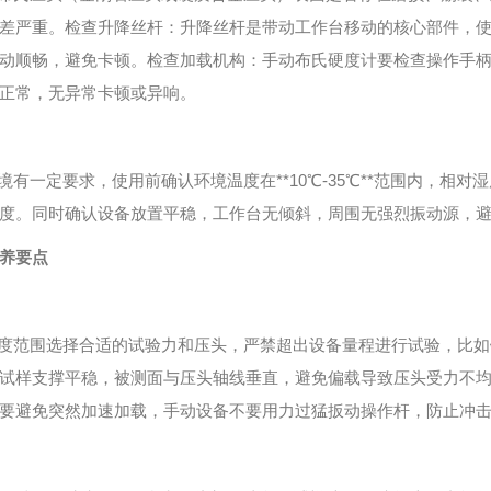
差严重。检查升降丝杆：升降丝杆是带动工作台移动的核心部件，
动顺畅，避免卡顿。检查加载机构：手动布氏硬度计要检查操作手
正常，无异常卡顿或异响。
有一定要求，使用前确认环境温度在**10℃-35℃**范围内，相对
度。同时确认设备放置平稳，工作台无倾斜，周围无强烈振动源，
养要点
度范围选择合适的试验力和压头，严禁超出设备量程进行试验，比如
试样支撑平稳，被测面与压头轴线垂直，避免偏载导致压头受力不
要避免突然加速加载，手动设备不要用力过猛扳动操作杆，防止冲