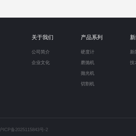
关于我们
产品系列
新
公司简介
硬度计
新
企业文化
磨抛机
技
抛光机
切割机
沪ICP备2025115843号-2