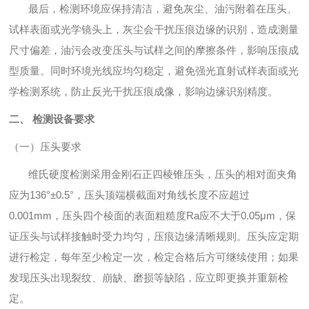
最后，检测环境应保持清洁，避免灰尘、油污附着在压头、
试样表面或光学镜头上，灰尘会干扰压痕边缘的识别，造成测量
尺寸偏差，油污会改变压头与试样之间的摩擦条件，影响压痕成
型质量。同时环境光线应均匀稳定，避免强光直射试样表面或光
学检测系统，防止反光干扰压痕成像，影响边缘识别精度。
二、 检测设备要求
（一）压头要求
维氏硬度检测采用金刚石正四棱锥压头，压头的相对面夹角
应为136°±0.5°，压头顶端横截面对角线长度不应超过
0.001mm，压头四个棱面的表面粗糙度Ra应不大于0.05μm，保
证压头与试样接触时受力均匀，压痕边缘清晰规则。压头应定期
进行检定，每年至少检定一次，检定合格后方可继续使用；如果
发现压头出现裂纹、崩缺、磨损等缺陷，应立即更换并重新检
定。