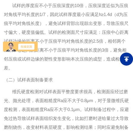
试样的厚度应不小于压痕深度的10倍，压痕深度近似为压痕
对角线平均长度的1/7，因此试样厚度最小应满足h≥1.4d（d为压
痕平均对角线长度），避免试样背部出现鼓出变形，导致压痕尺
寸偏大，硬度值偏低。试样的检测面尺寸应满足：压痕中心距离
试样边缘的距离不小于压痕平均对角线长度的2.5倍，相邻两个
压痕中心之间的距离不小于压痕平均对角线长度的3倍，避免相
邻压痕或试样边缘的塑性变形影响本次压痕的成型，造成检测误
差。
（二）试样表面制备要求
维氏硬度检测对试样表面平整度要求很高，检测面应经过磨
光、抛光处理，表面粗糙度Ra应不大于0.8μm，对于显微维氏硬
度检测，表面粗糙度Ra应不大于0.1μm。试样制备过程中，应避
免过热导致试样表面组织发生变化，比如打磨时进给量过大导致
磨削烧伤，改变材料表层硬度，影响检测结果；同时应避免制备