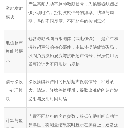
产生高频大功率脉冲激励信号，为换能器线圈提
激励发射
供驱动电流，控制激励信号的频率、功率与周
模块
期，匹配不同厚度、不同材料的检测需求
包含激励线圈与永磁体（或电磁铁），是产生和
电磁超声
接收超声波的核心部件，永磁体提供偏置磁场，
换能器探
线圈负责激励涡流与接收超声信号，根据使用场
头
景可设计为不同形状与规格
信号接收
接收换能器传回的反射超声微弱信号，经过放
与处理模
大、滤波、降噪等处理后，提取出准确的超声波
块
发射与反射时间间隔
内置不同材料的声速参数，根据传播时间自动计
计算与显
算厚度，将测量结果实时显示在屏幕上，通常还